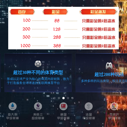
超过30种不同的体育类型
超过200种玩法
形成以足球产业为核心的体育内容矩阵，致力
多种多样的玩法类型，投注灵活
于打造服务全球球迷的互联网体育平台